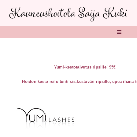
Skip
to
content
Toggle
Navigati
Etusivu
Kauneushoitolan historia
Yumi-kestotaivutus ripsille!
95€
Hoidon kesto reilu tunti sis.kestoväri ripsille, upea ihana 
Kauneushoidot
Revitalash ripsiseerumi
Suosittelen