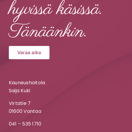
hyvissä käsissä.
Tänäänkin.
Varaa aika
Kauneushoitola
Saija Kuki
Virtatie 7
01600 Vantaa
041 – 535 1710