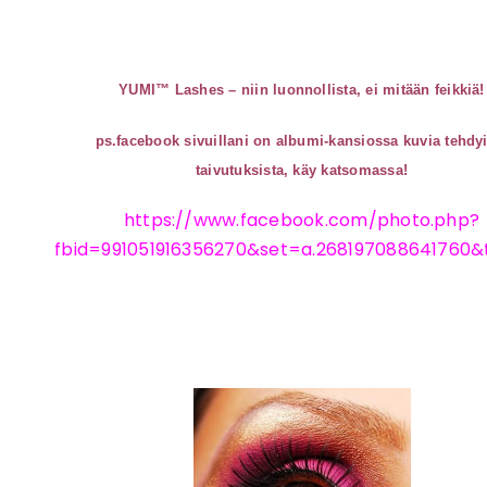
YUMI™ Lashes – niin luonnollista, ei mitään feikkiä!
ps.facebook sivuillani on albumi-kansiossa kuvia tehdyi
taivutuksista, käy katsomassa!
https://www.facebook.com/photo.php?
fbid=991051916356270&set=a.268197088641760