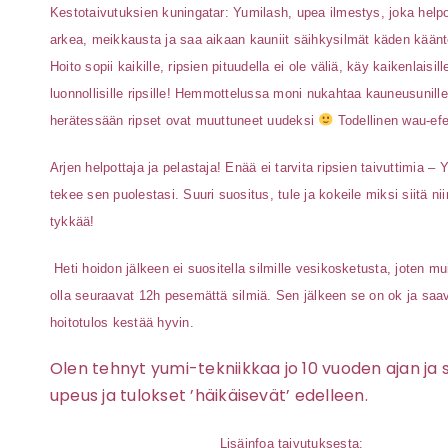
Kestotaivutuksien kuningatar: Yumilash, upea ilmestys, joka help
Varaa ja tilaa
arkea, meikkausta ja saa aikaan kauniit säihkysilmät käden kään
Hoito sopii kaikille, ripsien pituudella ei ole väliä, käy kaikenlaisill
luonnollisille ripsille! Hemmottelussa moni nukahtaa kauneusunille
Yhteystiedot
herätessään ripset ovat muuttuneet uudeksi
Todellinen wau-efe
Lahjakortti
Arjen helpottaja ja pelastaja! Enää ei tarvita ripsien taivuttimia – 
tekee sen puolestasi. Suuri suositus, tule ja kokeile miksi siitä ni
tykkää!
Heti hoidon jälkeen ei suositella silmille vesikosketusta, joten mu
olla seuraavat 12h pesemättä silmiä. Sen jälkeen se on ok ja saa
hoitotulos kestää hyvin.
Olen tehnyt yumi-tekniikkaa jo 10 vuoden ajan ja 
upeus ja tulokset ’häikäisevät’ edelleen.
Lisäinfoa taivutuksesta: