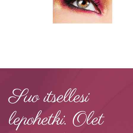
Suo itsellesi
lepohetki. Olet