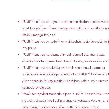
YUMI™ Lashes on täysin uudenlainen ripsien kestotaivutus
omat luonnolliset ripsesi näyttämään pitkiltä, kauniilta ja nä
ilman liimaa ja irto-osia.
YUMI™ Lashes on todellinen vaihtoehto ripsipidennyksille j
irtoripsille.
YUMI™ Lashes korostaa silmiesi luonnollista kauneutta,
ainutlaatuisella ripsiesi kestotaivutuksella, sekä kestoväreil
YUMI™ Lashes asiakkaat ovat poikkeuksetta ihastuneet
uudisteneisiin ripsiinsä ja pitävät siksi YUMI™ Lashes -loo
yllä säännöllisillä käynneillä 8-12 viikon välein, valtuutetui
kauneushoitoloissa.
Tavallisen ripsipermanentin sijaan YUMI™ Lashes taivuttaa
ylöspäin, antaen ripsillesi pituutta, korkeutta ja volyymiä, 
näin ripsesi näyttämään pidemmiltä ja tuuheammilta.